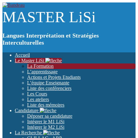
MASTER
LiSi
Langues Interprétation et Stratégies
Interculturelles
Accueil
Le Master LiSi
La Formation
L’apprentissage
Actions et Projets Etudiants
L’équipe Enseignante
Liste des conférenciers
Les Cours
Les ateliers
Liste des mémoires
Candidature
Déposer sa candidature
Intégrer le M1 LiSi
Intégrer le M2 LiSi
La Recherche